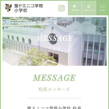
ご挨拶
MESSAGE
校長メッセージ
教育方針
ご挨拶
先生からメッセージ
教育方針 心・礼・知
募集案内
心の育成
児童募集のご案内
学校紹介
MESSAGE
礼の育成
体験入学
学校生活
知の育成
施設紹介
校長メッセージ
学校見学会
年間行事
設備紹介
よくある質問
委員会・クラブ活動
お知らせ
サイトマップ
聖ドミニコ学院小学校 校長