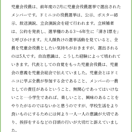
児童会役員は、前年度の
2
月に児童会役員選挙で選出された
メンバーです。ドミニコの役員選挙は、公示、ポスター掲
示、放送演説、立会演説会を経て行われます。立候補者
は、公約を発表し、選挙権のある
3
～
6
年生に「清き
1
票を」
と呼びかけます。大人顔負けの選挙活動を見ていると、全
員を児童会役員としたい気持ちがおきますが、選出される
のは
5
人です。自治意識は、こうした経験によって培われて
いきます。代表としての自覚をもった児童会役員は、児童
会の意義を児童会総会で伝えていました。児童会とはドミ
ニコに学ぶ全員が参加する会であること、メンバーの一員
としての責任があるということ、無関心であってはいけな
いこと…小学生であれば、楽しいこと、興味のあることを
やりたがるのではないかと思うのですが、学校生活をより
良いものにするためには何より一人一人の意識が大切であ
り、挨拶をするなどの日頃の行いが大切だと訴えていまし
た。