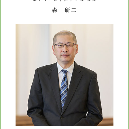
安心・安全
諸届出用紙
アクセス
個人情報保護方針
検定合格、入賞・入選
森 研二
特定商取引法に基づく表示
スクールバス
卒業生進学先
寄付金の募集
学校紹介ムービー
通学用ランドセルについて
follow us