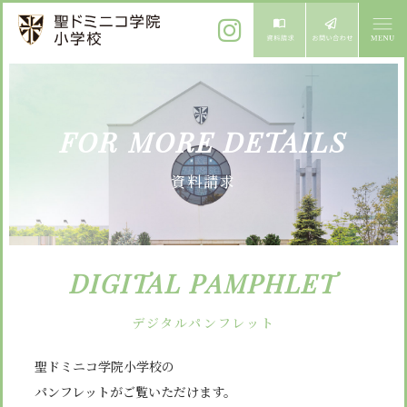
ご挨拶
FOR MORE DETAILS
校長メッセージ
教育方針
資料請求
先生からメッセージ
教育方針 心・礼・知
募集案内
心の育成
児童募集のご案内
学校紹介
DIGITAL PAMPHLET
礼の育成
体験入学
学校生活
知の育成
施設紹介
デジタルパンフレット
学校見学会
年間行事
聖ドミニコ学院小学校の
設備紹介
よくある質問
パンフレットがご覧いただけます。
委員会・クラブ活動
お知らせ
サイトマップ