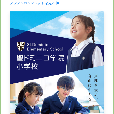
安心・安全
諸届出用紙
デジタルパンフレットを見る ▶
アクセス
個人情報保護方針
検定合格、入賞・入選
特定商取引法に基づく表示
スクールバス
卒業生進学先
寄付金の募集
学校紹介ムービー
通学用ランドセルについて
follow us