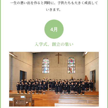
安心・安全
諸届出用紙
一生の思い出を作ると同時に、子供たちも大きく成長して
アクセス
個人情報保護方針
検定合格、入賞・入選
特定商取引法に基づく表示
いきます。
スクールバス
卒業生進学先
寄付金の募集
学校紹介ムービー
通学用ランドセルについて
follow us
4月
入学式、創立の集い