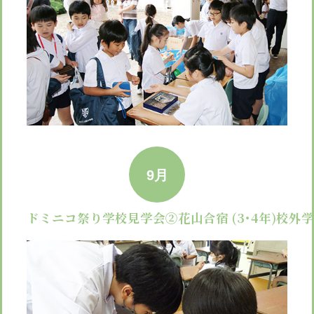
9月
ドミニコ祭り
学校見学会②
花山合宿 (3･4年)
校外学習