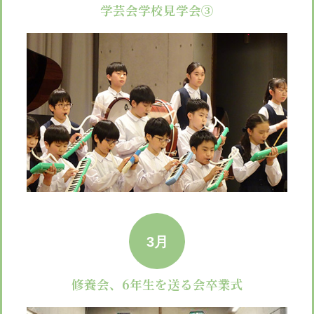
学芸会
学校見学会③
3月
修養会、6年生を送る会
卒業式