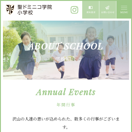
ご挨拶
ABOUT SCHOOL
校長メッセージ
教育方針
学校紹介
先生からメッセージ
教育方針 心・礼・知
募集案内
心の育成
児童募集のご案内
学校紹介
Annual Events
礼の育成
体験入学
学校生活
知の育成
施設紹介
年間行事
学校見学会
年間行事
沢山の人達の思いが込められた、数多くの行事がございま
設備紹介
よくある質問
す。
委員会・クラブ活動
お知らせ
サイトマップ