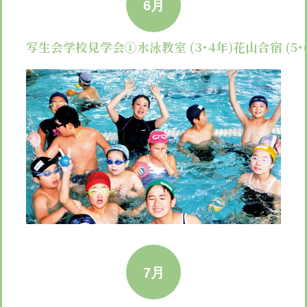
6月
写生会
学校見学会①
水泳教室 (3･4年)
花山合宿 (5･
7月