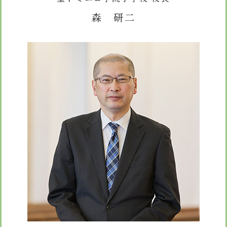
安心・安全
諸届出用紙
アクセス
個人情報保護方針
検定合格、入賞・入選
森 研二
特定商取引法に基づく表示
スクールバス
卒業生進学先
寄付金の募集
学校紹介ムービー
通学用ランドセルについて
follow us