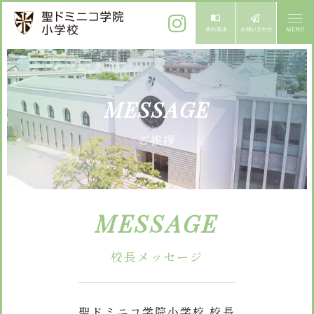
ご挨拶
MESSAGE
校長メッセージ
教育方針
ご挨拶
先生からメッセージ
教育方針 心・礼・知
募集案内
心の育成
児童募集のご案内
学校紹介
MESSAGE
礼の育成
体験入学
学校生活
知の育成
施設紹介
校長メッセージ
学校見学会
年間行事
設備紹介
よくある質問
委員会・クラブ活動
お知らせ
サイトマップ
聖ドミニコ学院小学校 校長