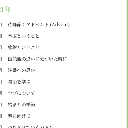
21年
月
待降節：アドベント (Advent)
月
学ぶということ
月
感謝ということ
月
価値観の違いに気づいた時に
月
読書への思い
月
自治を学ぶ
月
学びについて
月
始まりの季節
月
春に向けて
月
つながれていくバトン