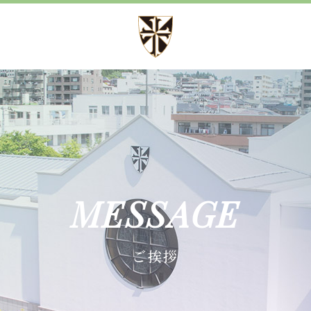
方針
募集案内
方針 心・礼・知
児童募集のご案内
育成
学校見学会
育成
諸届出用紙
MESSAGE
育成
ご挨拶
施設紹介
事
設備紹介