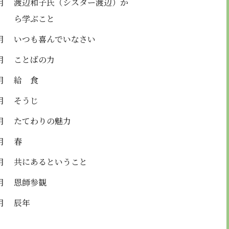
月
渡辺和子氏（シスター渡辺）か
ら学ぶこと
月
いつも喜んでいなさい
月
ことばの力
月
給 食
月
そうじ
月
たてわりの魅力
月
春
月
共にあるということ
月
恩師参観
月
辰年