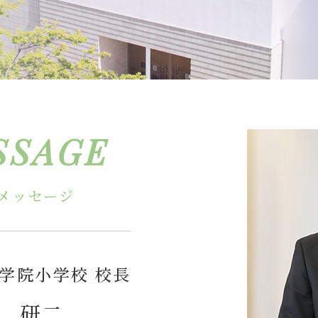
格、入賞・入選
安心・安全
ランドセルについて
スクールバス
サイトマップ
アクセス
個人情報保護方針
特定商取
寄付金の募集
SSAGE
follow us
メッセージ
学院小学校 校長
 研二