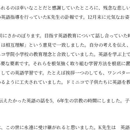
られるのは幸いなことだと感謝していたところに、残念な悲し
英語指導を行っていたK先生の訃報です。12月末に元気なお
年前にさかのぼります。目指す英語教育について話し合っていた
とは相互理解」という意見で一致しました。自分の考えを伝え
ニコ学院小学校の教育理念と合致していました。英語を学ぶ上
必要な要素です。それらを根気強く取り組む学習方法を根底に
としての英語学習です。たとえば挨拶一つのしても、ワンパタ
めるように工夫されていました。ドミニコで子供たちに英語を
伝えたかった英語の話を5，6年生の宗教の時間にしました。
は、この世に永遠に受け継がれると思いました。K先生は 英語