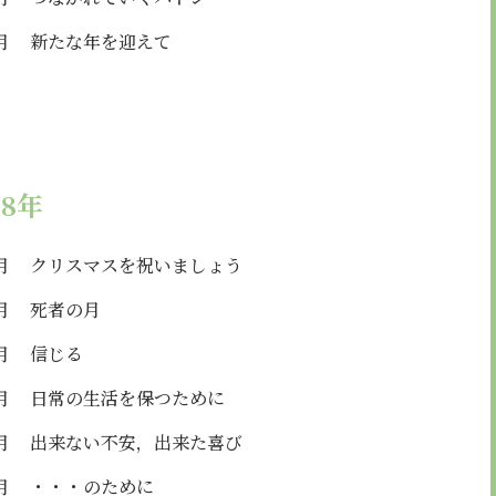
月
新たな年を迎えて
18年
月
クリスマスを祝いましょう
月
死者の月
月
信じる
月
日常の生活を保つために
月
出来ない不安，出来た喜び
月
・・・のために