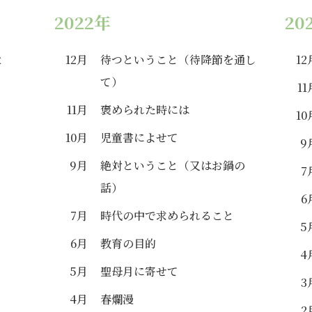
2022年
20
と
12月
待つということ（待降節を通し
12
て）
11
11月
褒められた時には
10
10月
児童書によせて
9
9月
絶対ということ（又はお鍋の
7
話）
6
7月
時代の中で求められること
5
6月
教育の目的
4
5月
聖母月に寄せて
3
4月
春爛漫
2