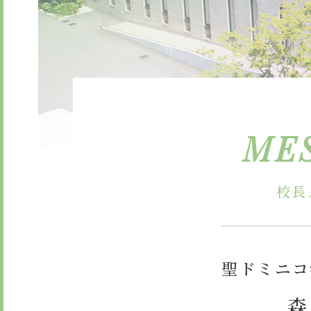
委員会・クラブ活動
検定合
学校紹介ムービー
通学用
お知らせ
ME
校長
聖ドミニコ
森