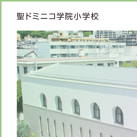
ご挨拶
教育
校長メッセージ
教育
先生からメッセージ
心の
礼の
知の
学校紹介
学校生活
年間行