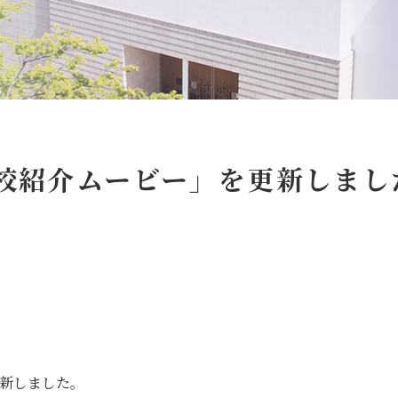
格、入賞・入選
安心・安全
ランドセルについて
スクールバス
サイトマップ
アクセス
個人情報保護方針
特定商取
寄付金の募集
校紹介ムービー」を更新しまし
follow us
新しました。