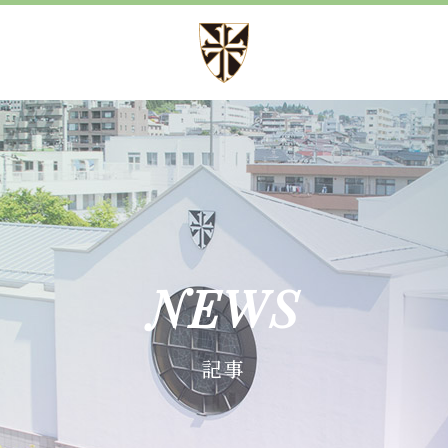
方針
募集案内
方針 心・礼・知
児童募集のご案内
育成
学校見学会
育成
諸届出用紙
NEWS
育成
記事
施設紹介
事
設備紹介