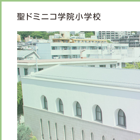
ご挨拶
教育
校長メッセージ
教育
先生からメッセージ
心の
礼の
知の
学校紹介
学校生活
年間行