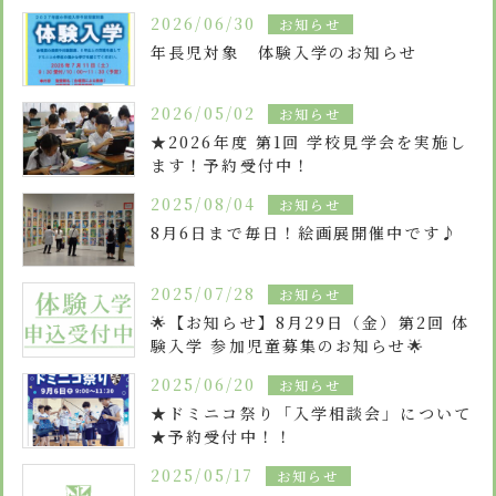
安心・安全
諸届出用紙
アクセス
個人情報保護方針
2026/06/30
お知らせ
検定合格、入賞・入選
特定商取引法に基づく表示
スクールバス
年長児対象 体験入学のお知らせ
卒業生進学先
寄付金の募集
学校紹介ムービー
2026/05/02
お知らせ
通学用ランドセルについて
follow us
★2026年度 第1回 学校見学会を実施し
ます！予約受付中！
2025/08/04
お知らせ
8月6日まで毎日！絵画展開催中です♪
2025/07/28
お知らせ
🌟【お知らせ】8月29日（金）第2回 体
験入学 参加児童募集のお知らせ🌟
2025/06/20
お知らせ
★ドミニコ祭り「入学相談会」について
★予約受付中！！
2025/05/17
お知らせ