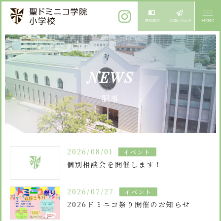
ご挨拶
NEWS
校長メッセージ
教育方針
記事
先生からメッセージ
教育方針 心・礼・知
募集案内
心の育成
児童募集のご案内
学校紹介
2026/08/01
イベント
礼の育成
体験入学
個別相談会を開催します！
学校生活
知の育成
施設紹介
学校見学会
2026/07/27
イベント
年間行事
設備紹介
よくある質問
2026ドミニコ祭り開催のお知らせ
委員会・クラブ活動
お知らせ
サイトマップ