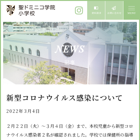
ご挨拶
NEWS
校長メッセージ
教育方針
記事
先生からメッセージ
教育方針 心・礼・知
募集案内
心の育成
児童募集のご案内
学校紹介
新型コロナウイルス感染について
礼の育成
体験入学
学校生活
知の育成
2022年3月4日
施設紹介
学校見学会
年間行事
２月２２日（火）～３月４日（金）まで、本校児童から新型コロ
設備紹介
よくある質問
ナウイルス感染者２名が確認されました。学校では保健所の指導
委員会・クラブ活動
お知らせ
サイトマップ