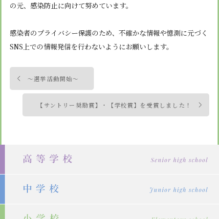
安心・安全
諸届出用紙
の元、感染防止に向けて努めています。
アクセス
個人情報保護方針
検定合格、入賞・入選
特定商取引法に基づく表示
スクールバス
卒業生進学先
寄付金の募集
感染者のプライバシー保護のため、不確かな情報や憶測に元づく
学校紹介ムービー
SNS上での情報発信を行わないようにお願いします。
通学用ランドセルについて
follow us
投
～選挙活動開始～
稿
ナ
【サントリー奨励賞】・【学校賞】を受賞しました！
ビ
ゲ
ー
シ
ョ
ン