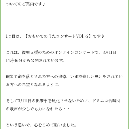
安心・安全
諸届出用紙
ついてのご案内です♪
アクセス
個人情報保護方針
検定合格、入賞・入選
特定商取引法に基づく表示
スクールバス
卒業生進学先
寄付金の募集
学校紹介ムービー
通学用ランドセルについて
follow us
1つ目は、【おもいでのうたコンサートVOl.６】です♪
これは、復興支援のためのオンラインコンサートで、3月11日
14時46分から公開されています。
震災で命を落とされた方への追悼、いまだ悲しい思いをされてい
る方への希望となれるように、
そして3月11日の出来事を風化させないために、ドミニコ合唱団
の歌声が少しでも力になれたら・・
という思いで、心をこめて歌いました。