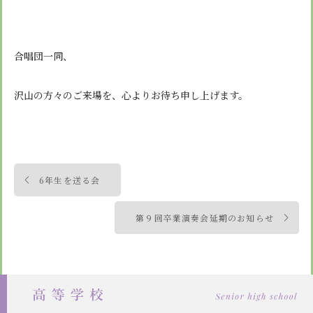
合唱団一同、
沢山の方々のご来場を、心よりお待ち申し上げます。
投
6年生を送る会
稿
ナ
第９回卒業演奏会延期のお知らせ
ビ
ゲ
ー
シ