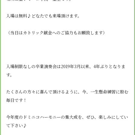
入場は無料♪どなたでも来場頂けます。
（当日はカトリック献金へのご協力もお願致します）
入場制限なしの卒業演奏会は
2019
年
3
月以来、
4
年ぶりとなりま
す。
たくさんの方々に喜んで頂けるように、今、一生懸命練習に励む
毎日です！
今年度のドミニコハーモニーの集大成を、ぜひ、楽しみにしてい
て下さい♪