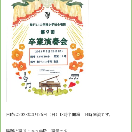
日時は
2023
年
3
月
26
日（日）
13
時半開場
14
時開演です。
場所は聖ドミニコ学院 聖堂です。