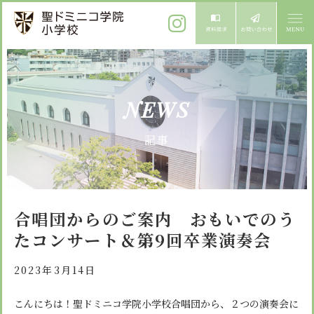
ご挨拶
NEWS
校長メッセージ
教育方針
記事
先生からメッセージ
教育方針 心・礼・知
募集案内
心の育成
児童募集のご案内
学校紹介
合唱団からのご案内 おもいでのう
礼の育成
体験入学
たコンサート＆第9回卒業演奏会
学校生活
知の育成
施設紹介
学校見学会
2023年3月14日
年間行事
設備紹介
よくある質問
委員会・クラブ活動
こんにちは！聖ドミニコ学院小学校合唱団から、２つの演奏会に
お知らせ
サイトマップ