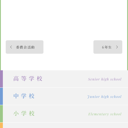
投
委員会活動
6年生
稿
ナ
ビ
ゲ
ー
シ
ョ
ン