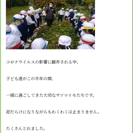
安心・安全
諸届出用紙
アクセス
個人情報保護方針
検定合格、入賞・入選
特定商取引法に基づく表示
スクールバス
卒業生進学先
寄付金の募集
学校紹介ムービー
通学用ランドセルについて
follow us
コロナウイルスの影響に翻弄される中、
子ども達がこの半年の間、
一緒に過ごしてきた大切なサツマイモたちです。
泥だらけになりながらもわくわくは止まりません。
たくさんとれました。