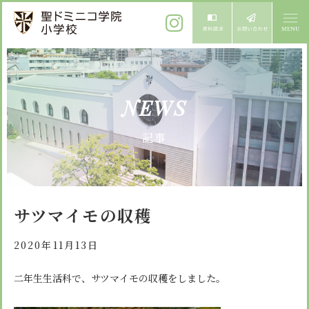
ご挨拶
NEWS
校長メッセージ
教育方針
記事
先生からメッセージ
教育方針 心・礼・知
募集案内
心の育成
児童募集のご案内
学校紹介
サツマイモの収穫
礼の育成
体験入学
学校生活
知の育成
2020年11月13日
施設紹介
学校見学会
年間行事
二年生生活科で、サツマイモの収穫をしました。
設備紹介
よくある質問
委員会・クラブ活動
お知らせ
サイトマップ