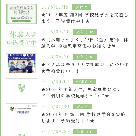
安心・安全
諸届出用紙
アクセス
個人情報保護方針
2025/12/16
ブログ
検定合格、入賞・入選
特定商取引法に基づく表示
スクールバス
★2025年度 第3回 学校見学会を実施し
卒業生進学先
寄付金の募集
学校紹介ムービー
ます！予約受付中！★
2025/07/28
お知らせ
通学用ランドセルについて
follow us
🌟【お知らせ】8月29日（金）第2回 体
験入学 参加児童募集のお知らせ🌟
2025/06/20
お知らせ
★ドミニコ祭り「入学相談会」について
★予約受付中！！
2025/04/01
お知らせ
★2026年度新入生，児童募集につい
て，個別の学校見学について★
2025/01/30
ブログ
★2024年度 第三回 学校見学会を実施
します！予約受付中！★
2024/09/27
お知らせ