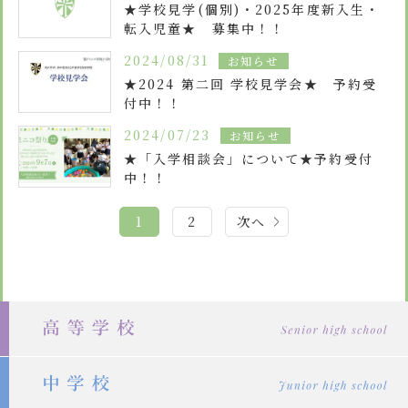
★学校見学(個別)・2025年度新入生・
転入児童★ 募集中！！
2024/08/31
お知らせ
★2024 第二回 学校見学会★ 予約受
付中！！
2024/07/23
お知らせ
★「入学相談会」について★予約受付
中！！
投
1
2
次へ
稿
の
ペ
ー
ジ
送