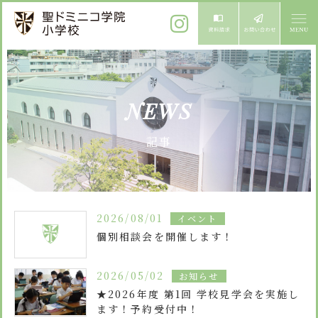
ご挨拶
NEWS
校長メッセージ
教育方針
記事
先生からメッセージ
教育方針 心・礼・知
募集案内
心の育成
児童募集のご案内
学校紹介
2026/08/01
イベント
礼の育成
体験入学
個別相談会を開催します！
学校生活
知の育成
施設紹介
学校見学会
2026/05/02
お知らせ
年間行事
設備紹介
よくある質問
★2026年度 第1回 学校見学会を実施し
委員会・クラブ活動
ます！予約受付中！
お知らせ
サイトマップ