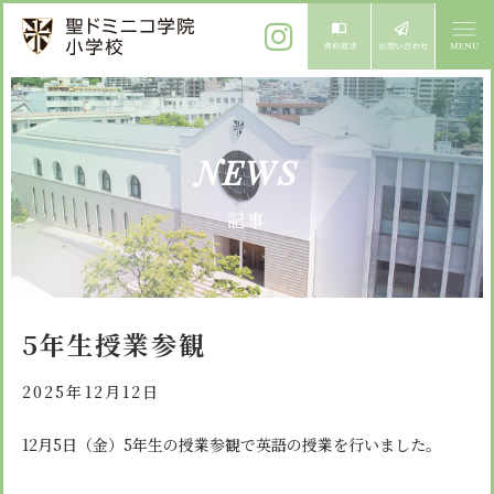
ご挨拶
NEWS
校長メッセージ
教育方針
記事
先生からメッセージ
教育方針 心・礼・知
募集案内
心の育成
児童募集のご案内
学校紹介
5年生授業参観
礼の育成
体験入学
学校生活
知の育成
2025年12月12日
施設紹介
学校見学会
年間行事
12月5日（金）5年生の授業参観で英語の授業を行いました。
設備紹介
よくある質問
委員会・クラブ活動
お知らせ
サイトマップ