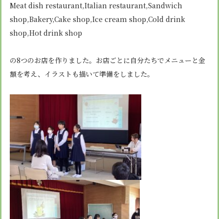
安心・安全
諸届出用紙
Meat dish restaurant,Italian restaurant,Sandwich
アクセス
個人情報保護方針
検定合格、入賞・入選
特定商取引法に基づく表示
shop,Bakery,Cake shop,Ice cream shop,Cold drink
スクールバス
卒業生進学先
寄付金の募集
shop,Hot drink shop
学校紹介ムービー
通学用ランドセルについて
follow us
の8つのお店を作りました。お店ごとに自分たちでメニューと金
額を考え、イラストも描いて準備をしました。