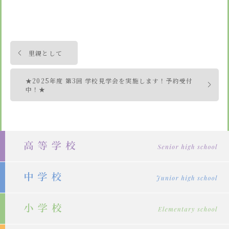
投
里親として
稿
ナ
★2025年度 第3回 学校見学会を実施します！予約受付
中！★
ビ
ゲ
ー
シ
ョ
ン