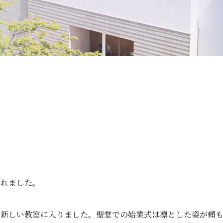
格、入賞・入選
安心・安全
ランドセルについて
スクールバス
サイトマップ
アクセス
個人情報保護方針
特定商取
寄付金の募集
follow us
われました。
で新しい教室に入りました。聖堂での始業式は凛とした姿が頼