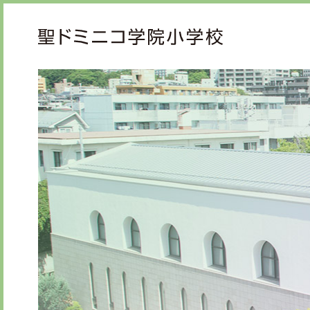
ご挨拶
教育
校長メッセージ
教育
先生からメッセージ
心の
礼の
知の
学校紹介
学校生活
年間行