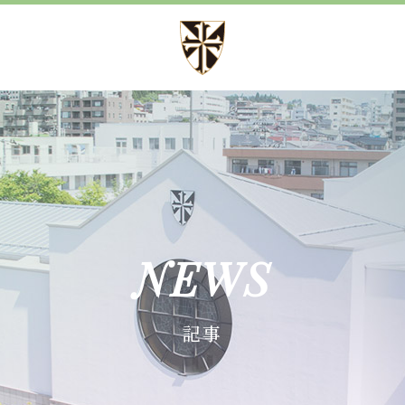
方針
募集案内
方針 心・礼・知
児童募集のご案内
育成
学校見学会
育成
諸届出用紙
NEWS
育成
記事
施設紹介
事
設備紹介