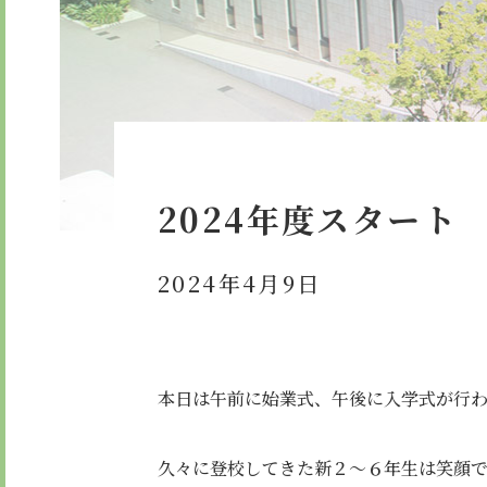
委員会・クラブ活動
検定合
学校紹介ムービー
通学用
お知らせ
2024年度スタート
2024年4月9日
本日は午前に始業式、午後に入学式が行
久々に登校してきた新２～６年生は笑顔