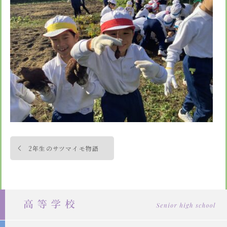
安心・安全
諸届出用紙
アクセス
個人情報保護方針
検定合格、入賞・入選
特定商取引法に基づく表示
スクールバス
卒業生進学先
寄付金の募集
学校紹介ムービー
通学用ランドセルについて
follow us
投
2年生のサツマイモ物語
稿
ナ
ビ
ゲ
ー