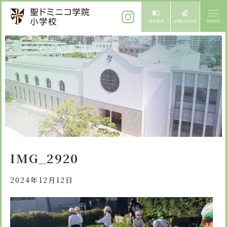
ご挨拶
校長メッセージ
教育方針
先生からメッセージ
教育方針 心・礼・知
募集案内
心の育成
児童募集のご案内
学校紹介
IMG_2920
礼の育成
体験入学
学校生活
知の育成
2024年12月12日
施設紹介
学校見学会
年間行事
設備紹介
よくある質問
委員会・クラブ活動
お知らせ
サイトマップ