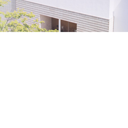
格、入賞・入選
安心・安全
ランドセルについて
スクールバス
サイトマップ
アクセス
個人情報保護方針
特定商取
寄付金の募集
follow us