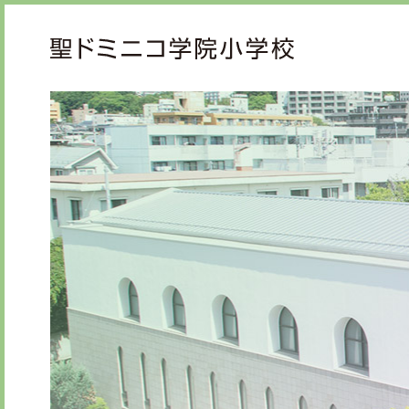
ご挨拶
教育
校長メッセージ
教育
先生からメッセージ
心の
礼の
知の
学校紹介
学校生活
年間行