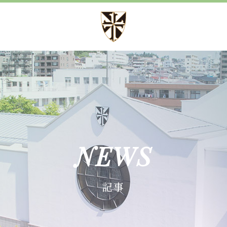
方針
募集案内
方針 心・礼・知
児童募集のご案内
育成
学校見学会
育成
諸届出用紙
NEWS
育成
記事
施設紹介
事
設備紹介