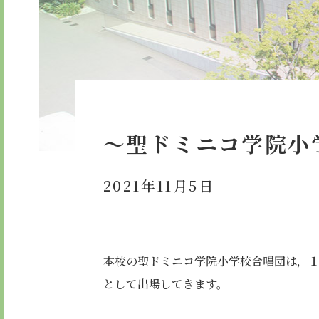
委員会・クラブ活動
検定合
学校紹介ムービー
通学用
お知らせ
～聖ドミニコ学院小
2021年11月5日
本校の聖ドミニコ学院小学校合唱団は，
として出場してきます。