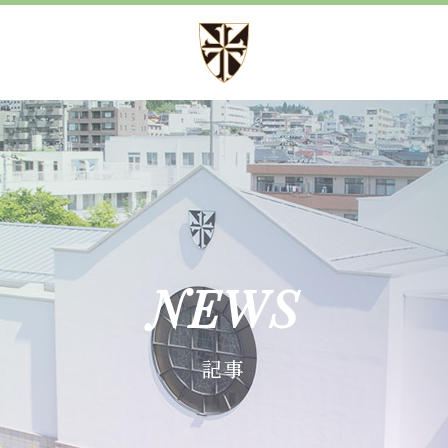
方針
募集案内
方針 心・礼・知
児童募集のご案内
育成
学校見学会
育成
諸届出用紙
NEWS
育成
記事
施設紹介
事
設備紹介