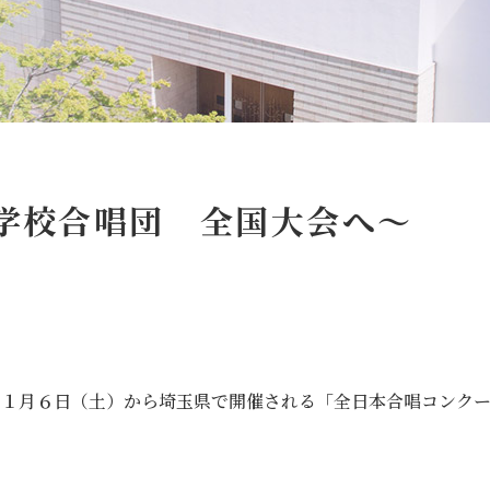
格、入賞・入選
安心・安全
ランドセルについて
スクールバス
サイトマップ
アクセス
個人情報保護方針
特定商取
寄付金の募集
学校合唱団 全国大会へ～
follow us
１１月６日（土）から埼玉県で開催される「全日本合唱コンク