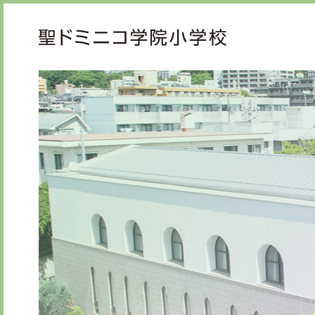
ご挨拶
教育
校長メッセージ
教育
先生からメッセージ
心の
礼の
知の
学校紹介
学校生活
年間行