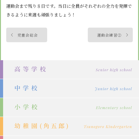
運動会まで残り８日です。当日に全員がそれぞれの全力を発揮で
きるように来週も頑張りましょう！
投
児童会総会
運動会練習②
稿
ナ
ビ
ゲ
ー
シ
ョ
ン