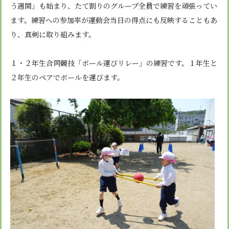
安心・安全
諸届出用紙
う週間」も始まり、たて割りのグループ全員で練習を頑張ってい
アクセス
個人情報保護方針
検定合格、入賞・入選
特定商取引法に基づく表示
ます。練習への参加率が運動会当日の得点にも反映することもあ
スクールバス
卒業生進学先
寄付金の募集
り、真剣に取り組みます。
学校紹介ムービー
通学用ランドセルについて
follow us
１・２年生合同競技「ボール運びリレー」の練習です。１年生と
２年生のペアでボールを運びます。