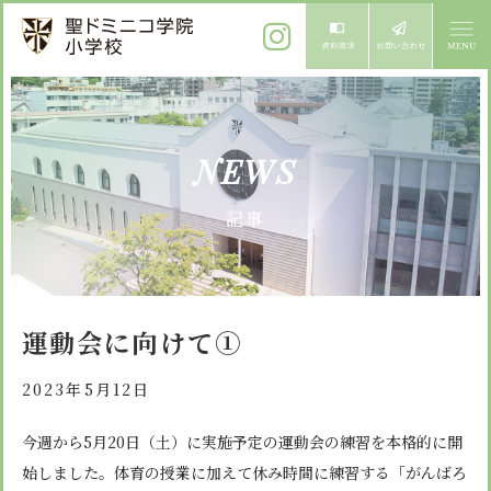
ご挨拶
NEWS
校長メッセージ
教育方針
記事
先生からメッセージ
教育方針 心・礼・知
募集案内
心の育成
児童募集のご案内
学校紹介
運動会に向けて①
礼の育成
体験入学
学校生活
知の育成
2023年5月12日
施設紹介
学校見学会
年間行事
今週から5月20日（土）に実施予定の運動会の練習を本格的に開
設備紹介
よくある質問
始しました。体育の授業に加えて休み時間に練習する「がんばろ
委員会・クラブ活動
お知らせ
サイトマップ