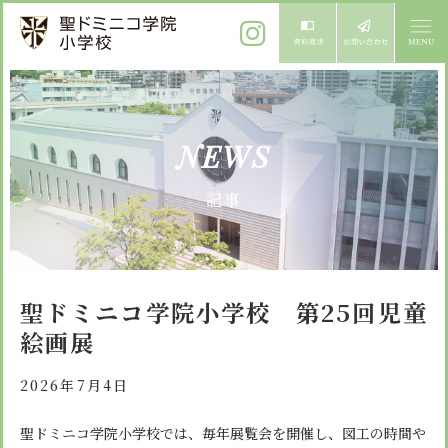
ご挨拶
NEWS
校長メッセージ
教育方針
記事
先生からメッセージ
教育方針 心・礼・知
募集案内
心の育成
児童募集のご案内
学校紹介
聖ドミニコ学院小学校 第25回児童
礼の育成
体験入学
絵画展
学校生活
知の育成
施設紹介
学校見学会
2026年7月4日
年間行事
設備紹介
よくある質問
委員会・クラブ活動
聖ドミニコ学院小学校では、毎年展覧会を開催し、図工の時間や
お知らせ
サイトマップ