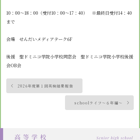
10：00～18：00（受付10：00～17：40） ※最終日受付14：40
まで
会場 せんだいメディアテーク6F
後援 聖ドミニコ学院小学校同窓会 聖ドミニコ学院小学校後援
会OB会
投
2026年度第１回英検結果報告
稿
ナ
schoolライフ～６年編～
ビ
ゲ
ー
シ