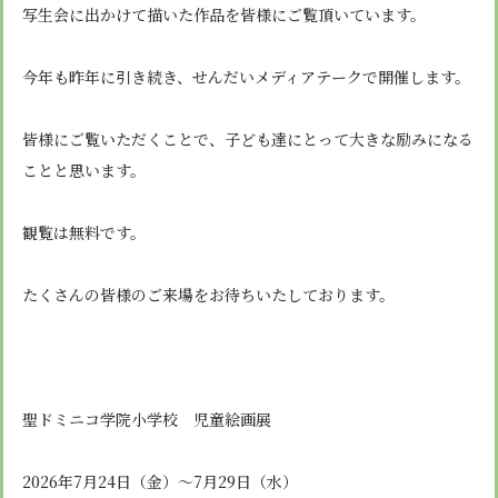
安心・安全
諸届出用紙
写生会に出かけて描いた作品を皆様にご覧頂いています。
アクセス
個人情報保護方針
検定合格、入賞・入選
特定商取引法に基づく表示
スクールバス
卒業生進学先
寄付金の募集
学校紹介ムービー
今年も昨年に引き続き、せんだいメディアテークで開催します。
通学用ランドセルについて
follow us
皆様にご覧いただくことで、子ども達にとって大きな励みになる
ことと思います。
観覧は無料です。
たくさんの皆様のご来場をお待ちいたしております。
聖ドミニコ学院小学校 児童絵画展
2026年7月24日（金）～7月29日（水）