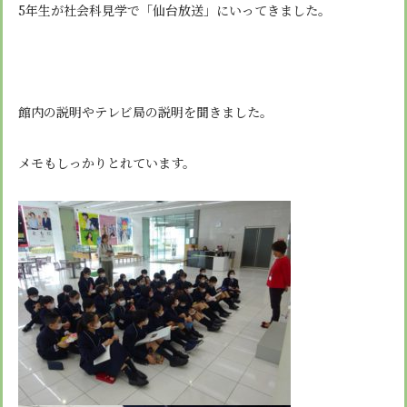
安心・安全
諸届出用紙
5年生が社会科見学で「仙台放送」にいってきました。
アクセス
個人情報保護方針
検定合格、入賞・入選
特定商取引法に基づく表示
スクールバス
卒業生進学先
寄付金の募集
学校紹介ムービー
通学用ランドセルについて
follow us
館内の説明やテレビ局の説明を聞きました。
メモもしっかりとれています。