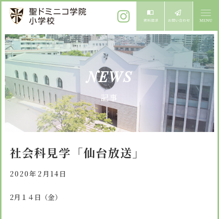
ご挨拶
NEWS
校長メッセージ
教育方針
記事
先生からメッセージ
教育方針 心・礼・知
募集案内
心の育成
児童募集のご案内
学校紹介
社会科見学「仙台放送」
礼の育成
体験入学
学校生活
知の育成
2020年2月14日
施設紹介
学校見学会
年間行事
2月１４日（金）
設備紹介
よくある質問
委員会・クラブ活動
お知らせ
サイトマップ