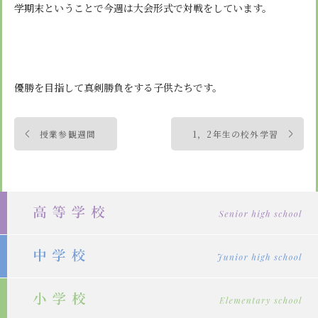
安心・安全
諸届出用紙
学期末ということで今週は大会形式で対戦をしています。
アクセス
個人情報保護方針
検定合格、入賞・入選
特定商取引法に基づく表示
スクールバス
卒業生進学先
寄付金の募集
学校紹介ムービー
通学用ランドセルについて
follow us
優勝を目指して真剣勝負をする子供たちです。
投
授業参観週間
1，2年生の校外学習
稿
ナ
ビ
ゲ
ー
シ
ョ
ン