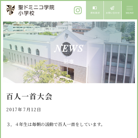
ご挨拶
NEWS
校長メッセージ
教育方針
記事
先生からメッセージ
教育方針 心・礼・知
募集案内
心の育成
児童募集のご案内
学校紹介
百人一首大会
礼の育成
体験入学
学校生活
知の育成
2017年7月12日
施設紹介
学校見学会
年間行事
３，４年生は毎朝の活動で百人一首をしています。
設備紹介
よくある質問
委員会・クラブ活動
お知らせ
サイトマップ