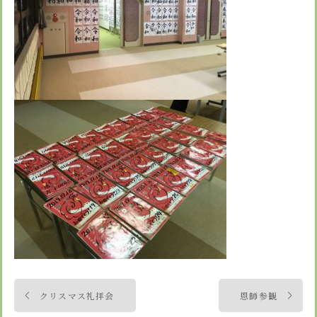
投
クリスマス礼拝会
恩師参観
稿