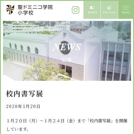
ご挨拶
NEWS
校長メッセージ
教育方針
記事
先生からメッセージ
教育方針 心・礼・知
募集案内
心の育成
児童募集のご案内
学校紹介
校内書写展
礼の育成
体験入学
学校生活
知の育成
2020年1月20日
施設紹介
学校見学会
年間行事
１月２０日（月）～１月２４日（金）まで「校内書写展」を開催
設備紹介
よくある質問
しています。
委員会・クラブ活動
お知らせ
サイトマップ