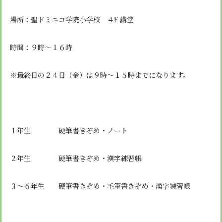
安心・安全
諸届出用紙
アクセス
個人情報保護方針
検定合格、入賞・入選
特定商取引法に基づく表示
場所：聖ドミニコ学院小学校 ４F 講堂
スクールバス
卒業生進学先
寄付金の募集
学校紹介ムービー
時間：９時～１６時
通学用ランドセルについて
follow us
※最終日の２４日（金）は９時～１５時までになります。
１年生 硬筆書きぞめ・ノート
２年生 硬筆書きぞめ・漢字練習帳
３～６年生 硬筆書きぞめ・毛筆書きぞめ・漢字練習帳