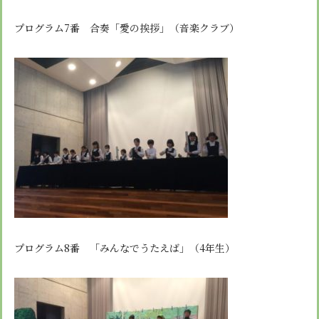
安心・安全
諸届出用紙
アクセス
個人情報保護方針
検定合格、入賞・入選
特定商取引法に基づく表示
プログラム7番 合奏「愛の挨拶」（音楽クラブ）
スクールバス
卒業生進学先
寄付金の募集
学校紹介ムービー
通学用ランドセルについて
follow us
プログラム8番 「みんなでうたえば」（4年生）