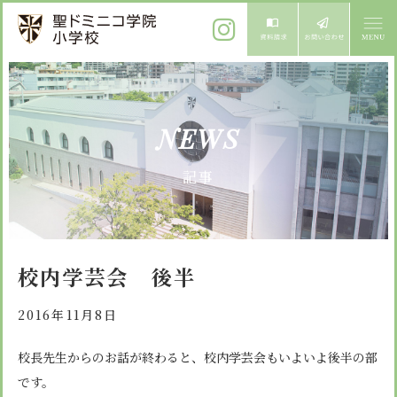
ご挨拶
NEWS
校長メッセージ
教育方針
記事
先生からメッセージ
教育方針 心・礼・知
募集案内
心の育成
児童募集のご案内
学校紹介
校内学芸会 後半
礼の育成
体験入学
学校生活
知の育成
2016年11月8日
施設紹介
学校見学会
年間行事
校長先生からのお話が終わると、校内学芸会もいよいよ後半の部
設備紹介
よくある質問
です。
委員会・クラブ活動
お知らせ
サイトマップ