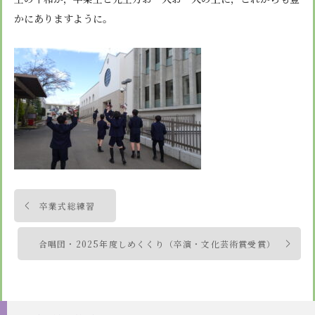
かにありますように。
投
卒業式総練習
稿
ナ
合唱団・2025年度しめくくり（卒演・文化芸術賞受賞）
ビ
ゲ
ー