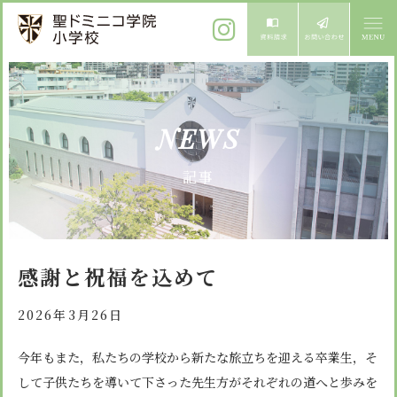
ご挨拶
NEWS
校長メッセージ
教育方針
記事
先生からメッセージ
教育方針 心・礼・知
募集案内
心の育成
児童募集のご案内
学校紹介
感謝と祝福を込めて
礼の育成
体験入学
学校生活
知の育成
2026年3月26日
施設紹介
学校見学会
年間行事
今年もまた，私たちの学校から新たな旅立ちを迎える卒業生，そ
設備紹介
よくある質問
して子供たちを導いて下さった先生方がそれぞれの道へと歩みを
委員会・クラブ活動
お知らせ
サイトマップ