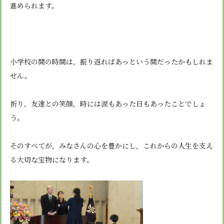
安心・安全
諸届出用紙
進められます。
アクセス
個人情報保護方針
検定合格、入賞・入選
特定商取引法に基づく表示
スクールバス
卒業生進学先
寄付金の募集
学校紹介ムービー
通学用ランドセルについて
follow us
小学校の間の時間は，振り返ればあっという間だったかもしれま
せん。
祈り，友達との笑顔，時には涙もあった日もあったことでしょ
う。
そのすべてが，みなさんの心を豊かにし，これからの人生を支え
る大切な宝物になります。