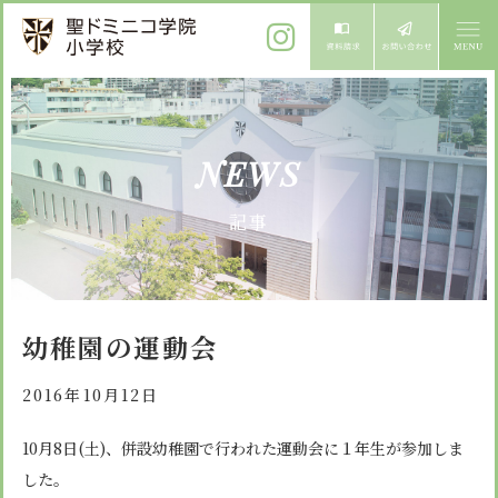
ご挨拶
NEWS
校長メッセージ
教育方針
記事
先生からメッセージ
教育方針 心・礼・知
募集案内
心の育成
児童募集のご案内
学校紹介
幼稚園の運動会
礼の育成
体験入学
学校生活
知の育成
2016年10月12日
施設紹介
学校見学会
年間行事
10月8日(土)、併設幼稚園で行われた運動会に１年生が参加しま
設備紹介
よくある質問
した。
委員会・クラブ活動
お知らせ
サイトマップ