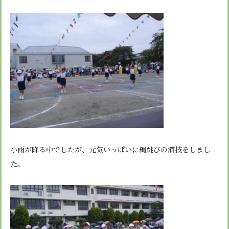
安心・安全
諸届出用紙
アクセス
個人情報保護方針
検定合格、入賞・入選
特定商取引法に基づく表示
スクールバス
卒業生進学先
寄付金の募集
学校紹介ムービー
通学用ランドセルについて
follow us
小雨が降る中でしたが、元気いっぱいに縄跳びの演技をしまし
た。