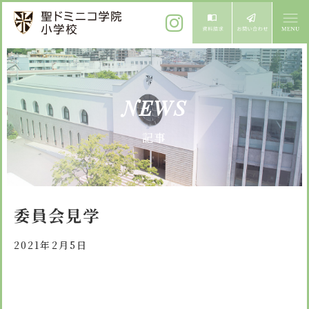
ご挨拶
NEWS
校長メッセージ
教育方針
記事
先生からメッセージ
教育方針 心・礼・知
募集案内
心の育成
児童募集のご案内
学校紹介
委員会見学
礼の育成
体験入学
学校生活
知の育成
2021年2月5日
施設紹介
学校見学会
年間行事
設備紹介
よくある質問
委員会・クラブ活動
お知らせ
サイトマップ