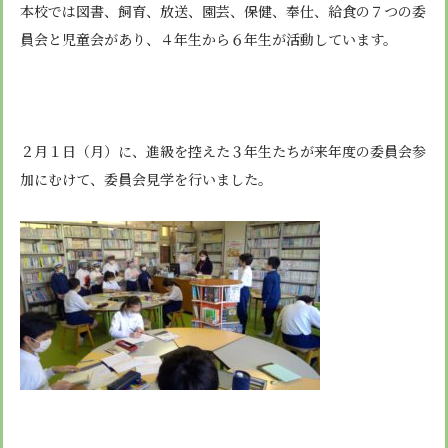
安心・安全
諸届出用紙
本校では図書、飼育、放送、園芸、保健、奉仕、給食の７つの委
アクセス
個人情報保護方針
検定合格、入賞・入選
特定商取引法に基づく表示
員会と児童会があり、４年生から６年生が活動しています。
スクールバス
卒業生進学先
寄付金の募集
学校紹介ムービー
通学用ランドセルについて
follow us
２月１日（月）に、進級を控えた３年生たちが来年度の委員会参
加にむけて、委員会見学を行いました。