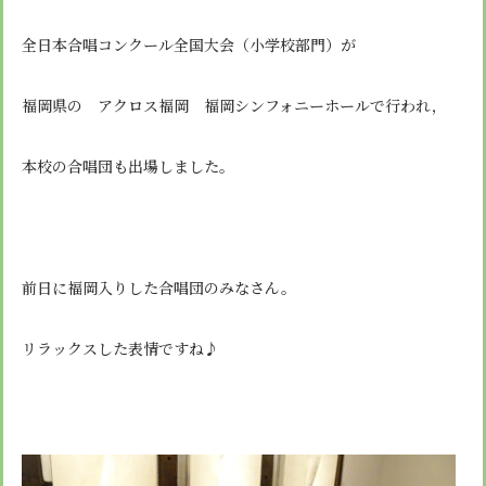
安心・安全
諸届出用紙
アクセス
個人情報保護方針
検定合格、入賞・入選
特定商取引法に基づく表示
全日本合唱コンクール全国大会（小学校部門）が
スクールバス
卒業生進学先
寄付金の募集
学校紹介ムービー
福岡県の アクロス福岡 福岡シンフォニーホールで行われ，
通学用ランドセルについて
follow us
本校の合唱団も出場しました。
前日に福岡入りした合唱団のみなさん。
リラックスした表情ですね♪