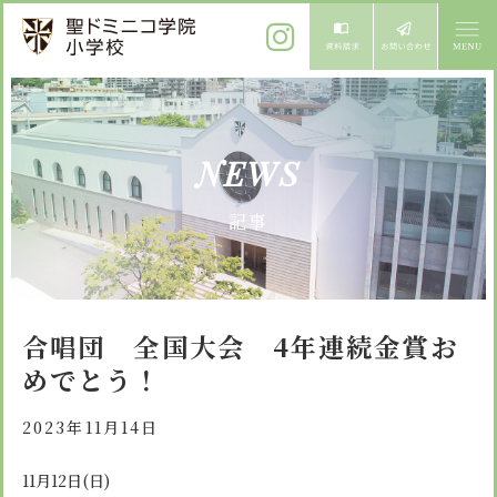
ご挨拶
NEWS
校長メッセージ
教育方針
記事
先生からメッセージ
教育方針 心・礼・知
募集案内
心の育成
児童募集のご案内
学校紹介
合唱団 全国大会 4年連続金賞お
礼の育成
体験入学
めでとう！
学校生活
知の育成
施設紹介
学校見学会
2023年11月14日
年間行事
設備紹介
よくある質問
委員会・クラブ活動
11
月
12
日
(
日
)
お知らせ
サイトマップ