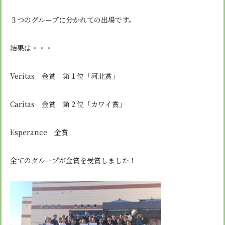
安心・安全
諸届出用紙
アクセス
個人情報保護方針
検定合格、入賞・入選
特定商取引法に基づく表示
３つのグループに分かれての出場です。
スクールバス
卒業生進学先
寄付金の募集
学校紹介ムービー
結果は・・・
通学用ランドセルについて
follow us
Veritas 金賞 第１位「河北賞」
Caritas 金賞 第２位「カワイ賞」
Esperance 金賞
全てのグループが金賞を受賞しました！