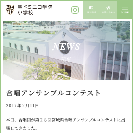
ご挨拶
NEWS
校長メッセージ
教育方針
記事
先生からメッセージ
教育方針 心・礼・知
募集案内
心の育成
児童募集のご案内
学校紹介
合唱アンサンブルコンテスト
礼の育成
体験入学
学校生活
知の育成
2017年2月11日
施設紹介
学校見学会
年間行事
本日、合唱団が第２８回宮城県合唱アンサンブルコンテストに出
設備紹介
よくある質問
場してきました。
委員会・クラブ活動
お知らせ
サイトマップ