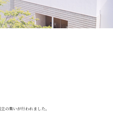
格、入賞・入選
安心・安全
ランドセルについて
スクールバス
サイトマップ
アクセス
個人情報保護方針
特定商取
寄付金の募集
follow us
創立の集いが行われました。