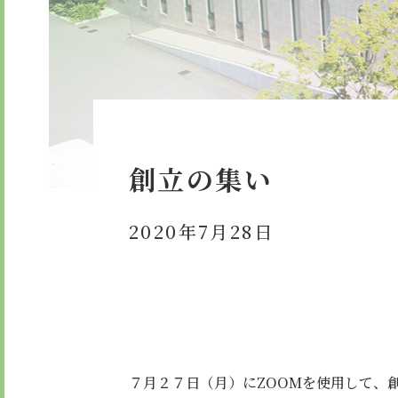
委員会・クラブ活動
検定合
学校紹介ムービー
通学用
お知らせ
創立の集い
2020年7月28日
７月２７日（月）にZOOMを使用して、