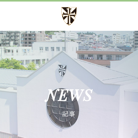
方針
募集案内
方針 心・礼・知
児童募集のご案内
育成
学校見学会
育成
諸届出用紙
NEWS
育成
記事
施設紹介
事
設備紹介