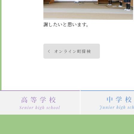
謝したいと思います。
投
オンライン町探検
稿
ナ
ビ
ゲ
ー
シ
ョ