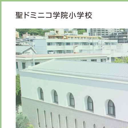
ご挨拶
教育
校長メッセージ
教育
先生からメッセージ
心の
礼の
知の
学校紹介
学校生活
年間行