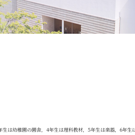
格、入賞・入選
安心・安全
ランドセルについて
スクールバス
サイトマップ
アクセス
個人情報保護方針
特定商取
寄付金の募集
follow us
3年生は幼稚園の園舎，4年生は理科教材，5年生は楽器，6年生