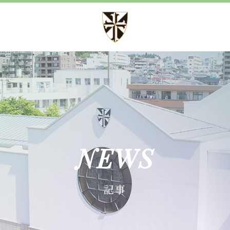
方針
募集案内
方針 心・礼・知
児童募集のご案内
育成
学校見学会
育成
諸届出用紙
NEWS
育成
記事
施設紹介
事
設備紹介