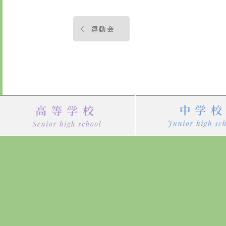
投
運動会
稿
ナ
ビ
ゲ
ー
シ
ョ
ン