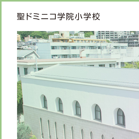
ご挨拶
教育
校長メッセージ
教育
先生からメッセージ
心の
礼の
知の
学校紹介
学校生活
年間行