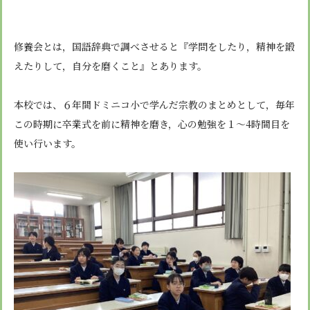
安心・安全
諸届出用紙
アクセス
個人情報保護方針
検定合格、入賞・入選
特定商取引法に基づく表示
スクールバス
卒業生進学先
寄付金の募集
修養会とは，国語辞典で調べさせると『学問をしたり，精神を鍛
学校紹介ムービー
えたりして，自分を磨くこと』とあります。
通学用ランドセルについて
follow us
本校では、６年間ドミニコ小で学んだ宗教のまとめとして，毎年
この時期に卒業式を前に精神を磨き，心の勉強を１～4時間目を
使い行います。