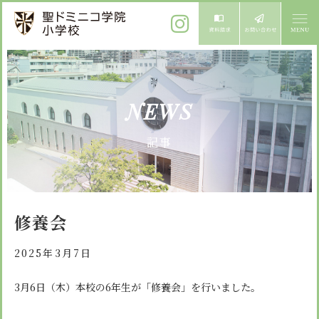
ご挨拶
NEWS
校長メッセージ
教育方針
記事
先生からメッセージ
教育方針 心・礼・知
募集案内
心の育成
児童募集のご案内
学校紹介
修養会
礼の育成
体験入学
学校生活
知の育成
2025年3月7日
施設紹介
学校見学会
年間行事
3月6日（木）本校の6年生が「修養会」を行いました。
設備紹介
よくある質問
委員会・クラブ活動
お知らせ
サイトマップ