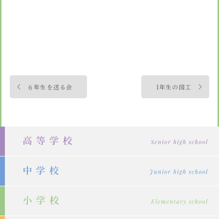
投
６年生を送る会
1年生の図工
稿
ナ
ビ
ゲ
ー
シ
ョ
ン