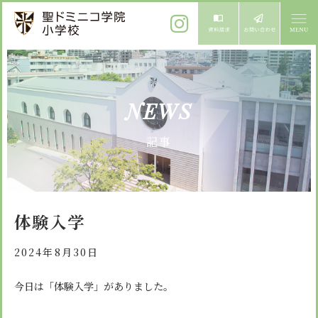
ご挨拶
NEWS
校長メッセージ
教育方針
記事
先生からメッセージ
教育方針 心・礼・知
募集案内
心の育成
児童募集のご案内
学校紹介
体験入学
礼の育成
体験入学
学校生活
知の育成
2024年8月30日
施設紹介
学校見学会
年間行事
今日は「体験入学」がありました。
設備紹介
よくある質問
委員会・クラブ活動
お知らせ
サイトマップ