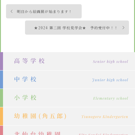
投
明日から絵画展が始まります！
稿
ナ
★2024 第二回 学校見学会★ 予約受付中！！
ビ
ゲ
ー
シ
ョ
ン