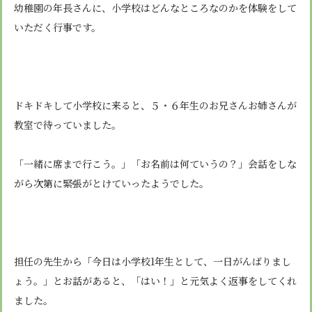
安心・安全
諸届出用紙
幼稚園の年長さんに、小学校はどんなところなのかを体験をして
アクセス
個人情報保護方針
検定合格、入賞・入選
特定商取引法に基づく表示
いただく行事です。
スクールバス
卒業生進学先
寄付金の募集
学校紹介ムービー
通学用ランドセルについて
follow us
ドキドキして小学校に来ると、５・６年生のお兄さんお姉さんが
教室で待っていました。
「一緒に席まで行こう。」「お名前は何ていうの？」会話をしな
がら次第に緊張がとけていったようでした。
担任の先生から「今日は小学校
1
年生として、一日がんばりまし
ょう。」とお話があると、「はい！」と元気よく返事をしてくれ
ました。