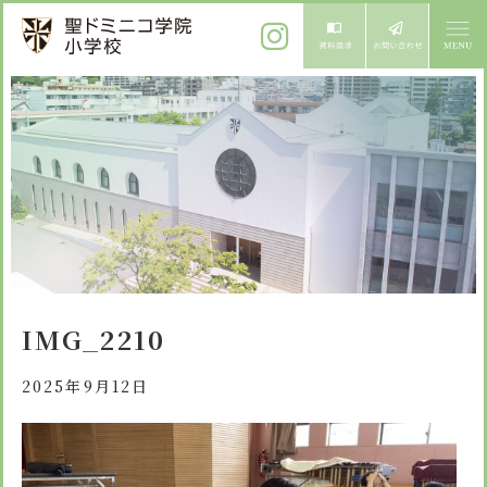
ご挨拶
校長メッセージ
教育方針
先生からメッセージ
教育方針 心・礼・知
募集案内
心の育成
児童募集のご案内
学校紹介
IMG_2210
礼の育成
体験入学
学校生活
知の育成
2025年9月12日
施設紹介
学校見学会
年間行事
設備紹介
よくある質問
委員会・クラブ活動
お知らせ
サイトマップ