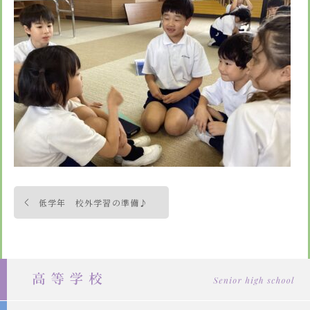
安心・安全
諸届出用紙
アクセス
個人情報保護方針
検定合格、入賞・入選
特定商取引法に基づく表示
スクールバス
卒業生進学先
寄付金の募集
学校紹介ムービー
通学用ランドセルについて
follow us
投
低学年 校外学習の準備♪
稿
ナ
ビ
ゲ
ー