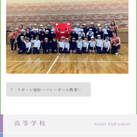
安心・安全
諸届出用紙
アクセス
個人情報保護方針
検定合格、入賞・入選
特定商取引法に基づく表示
スクールバス
卒業生進学先
寄付金の募集
学校紹介ムービー
通学用ランドセルについて
follow us
投
リガーレ仙台～バレーボール教室～
稿
ナ
ビ
ゲ
ー