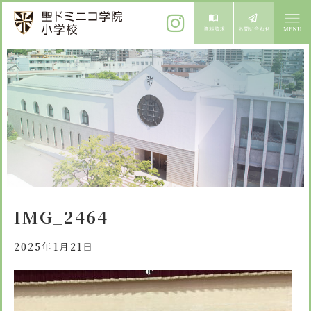
ご挨拶
校長メッセージ
教育方針
先生からメッセージ
教育方針 心・礼・知
募集案内
心の育成
児童募集のご案内
学校紹介
IMG_2464
礼の育成
体験入学
学校生活
知の育成
2025年1月21日
施設紹介
学校見学会
年間行事
設備紹介
よくある質問
委員会・クラブ活動
お知らせ
サイトマップ