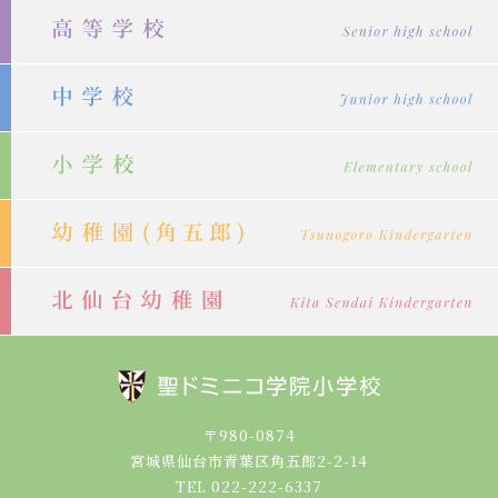
ゲ
ー
シ
ョ
ン
〒980-0874
宮城県仙台市青葉区角五郎2-2-14
TEL 022-222-6337