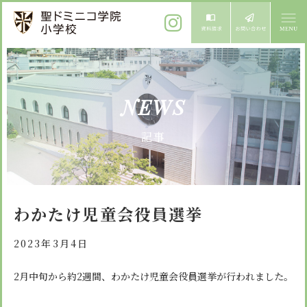
ご挨拶
NEWS
校長メッセージ
教育方針
記事
先生からメッセージ
教育方針 心・礼・知
募集案内
心の育成
児童募集のご案内
学校紹介
わかたけ児童会役員選挙
礼の育成
体験入学
学校生活
知の育成
2023年3月4日
施設紹介
学校見学会
年間行事
2月中旬から約2週間、わかたけ児童会役員選挙が行われました。
設備紹介
よくある質問
委員会・クラブ活動
お知らせ
サイトマップ