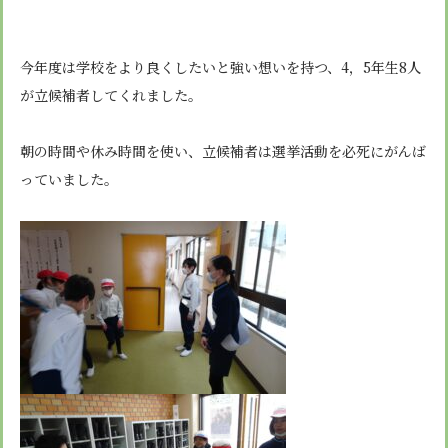
安心・安全
諸届出用紙
アクセス
個人情報保護方針
検定合格、入賞・入選
特定商取引法に基づく表示
スクールバス
卒業生進学先
寄付金の募集
今年度は学校をより良くしたいと強い想いを持つ、4，5年生8人
学校紹介ムービー
が立候補者してくれました。
通学用ランドセルについて
follow us
朝の時間や休み時間を使い、立候補者は選挙活動を必死にがんば
っていました。