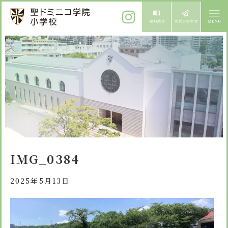
ご挨拶
校長メッセージ
教育方針
先生からメッセージ
教育方針 心・礼・知
募集案内
心の育成
児童募集のご案内
学校紹介
IMG_0384
礼の育成
体験入学
学校生活
知の育成
2025年5月13日
施設紹介
学校見学会
年間行事
設備紹介
よくある質問
委員会・クラブ活動
お知らせ
サイトマップ