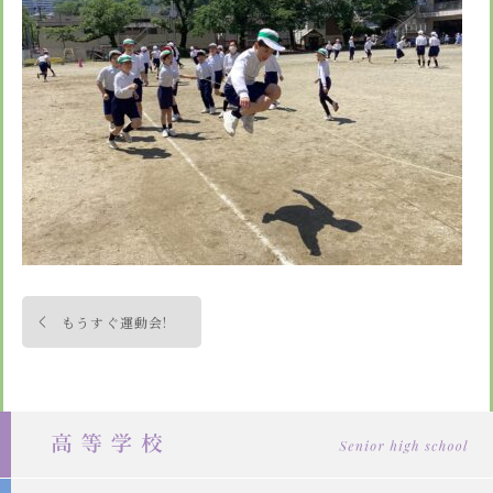
安心・安全
諸届出用紙
アクセス
個人情報保護方針
検定合格、入賞・入選
特定商取引法に基づく表示
スクールバス
卒業生進学先
寄付金の募集
学校紹介ムービー
通学用ランドセルについて
follow us
投
もうすぐ運動会!
稿
ナ
ビ
ゲ
ー