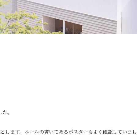
格、入賞・入選
安心・安全
ランドセルについて
スクールバス
サイトマップ
アクセス
個人情報保護方針
特定商取
寄付金の募集
follow us
した。
りとします。ルールの書いてあるポスターもよく確認していま