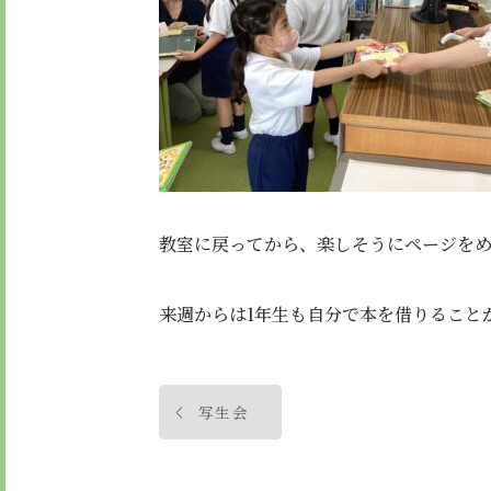
教室に戻ってから、楽しそうにページを
来週からは1年生も自分で本を借りること
投
写生会
稿