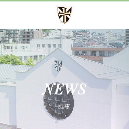
方針
募集案内
方針 心・礼・知
児童募集のご案内
育成
学校見学会
育成
諸届出用紙
NEWS
育成
記事
施設紹介
事
設備紹介