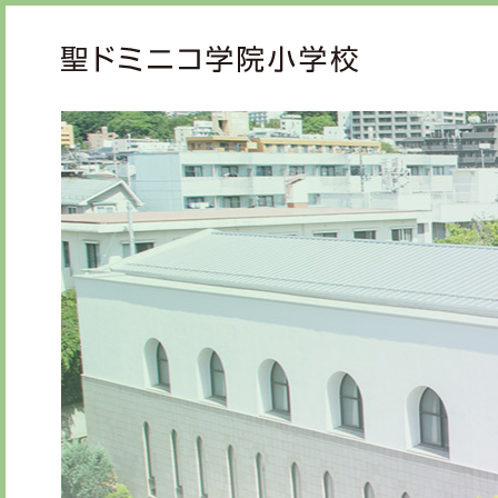
ご挨拶
教育
校長メッセージ
教育
先生からメッセージ
心の
礼の
知の
学校紹介
学校生活
年間行