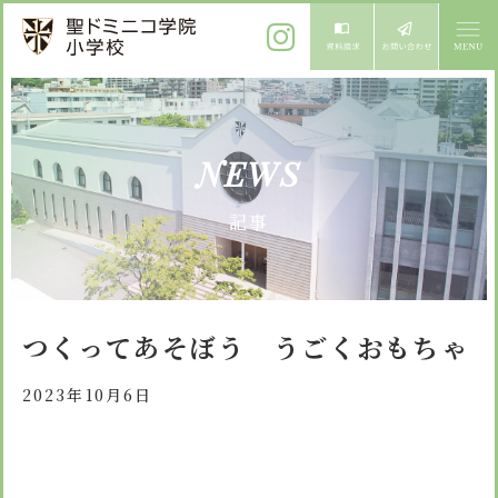
ご挨拶
NEWS
校長メッセージ
教育方針
記事
先生からメッセージ
教育方針 心・礼・知
募集案内
心の育成
児童募集のご案内
学校紹介
つくってあそぼう うごくおもちゃ
礼の育成
体験入学
学校生活
知の育成
2023年10月6日
施設紹介
学校見学会
年間行事
設備紹介
よくある質問
委員会・クラブ活動
お知らせ
サイトマップ