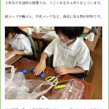
安心・安全
諸届出用紙
２年生の生活科の授業では、うごくおもちゃ作りをしています。
アクセス
個人情報保護方針
検定合格、入賞・入選
特定商取引法に基づく表示
スクールバス
卒業生進学先
寄付金の募集
紙コップや輪ゴム、牛乳パックなど、身近にある物が材料です。
学校紹介ムービー
通学用ランドセルについて
follow us