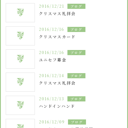
安心・安全
諸届出用紙
アクセス
個人情報保護方針
2016/12/21
ブログ
検定合格、入賞・入選
特定商取引法に基づく表示
スクールバス
クリスマス礼拝会
卒業生進学先
寄付金の募集
学校紹介ムービー
2016/12/16
ブログ
通学用ランドセルについて
follow us
クリスマスカード
2016/12/16
ブログ
ユニセフ募金
2016/12/14
ブログ
クリスマス礼拝会
2016/12/13
ブログ
ハンドインハンド
2016/12/09
ブログ