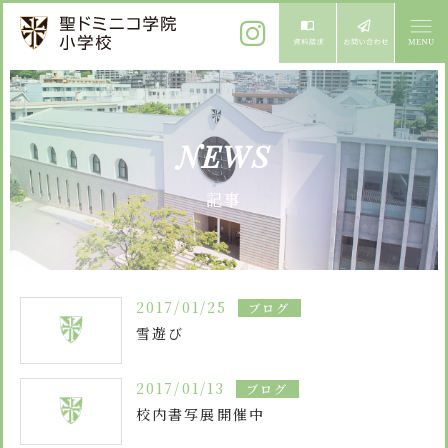
ご挨拶
NEWS
校長メッセージ
教育方針
記事
先生からメッセージ
教育方針 心・礼・知
募集案内
心の育成
児童募集のご案内
学校紹介
2017/01/25
ブログ
礼の育成
体験入学
雪遊び
学校生活
知の育成
施設紹介
学校見学会
2017/01/13
ブログ
年間行事
設備紹介
よくある質問
校内書写展開催中
委員会・クラブ活動
お知らせ
サイトマップ