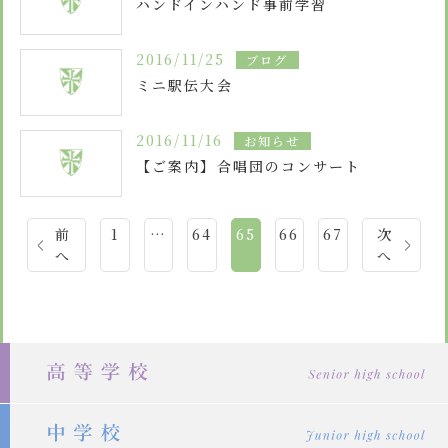
ハンドインハンド事前学習
2016/11/25
ブログ
ミニ駅伝大会
2016/11/16
お知らせ
【ご案内】合唱団のコンサート
投
前
1
…
64
65
66
67
次
へ
へ
稿
の
ペ
ー
ジ
送
り